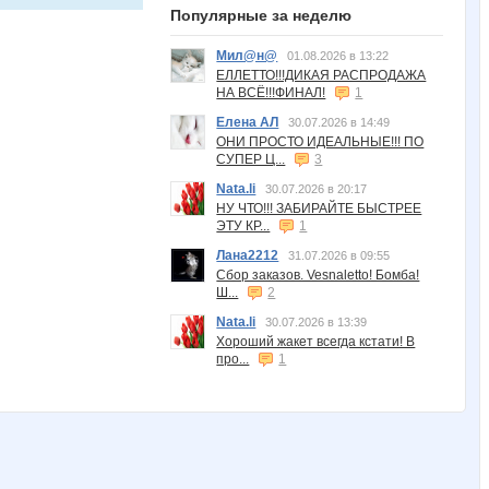
Популярные за неделю
Мил@н@
01.08.2026 в 13:22
ЕЛЛЕТТО!!!ДИКАЯ РАСПРОДАЖА
НА ВСЁ!!!ФИНАЛ!
1
Елена АЛ
30.07.2026 в 14:49
ОНИ ПРОСТО ИДЕАЛЬНЫЕ!!! ПО
СУПЕР Ц...
3
Nata.li
30.07.2026 в 20:17
НУ ЧТО!!! ЗАБИРАЙТЕ БЫСТРЕЕ
ЭТУ КР...
1
Лана2212
31.07.2026 в 09:55
Сбор заказов. Vesnaletto! Бомба!
Ш...
2
Nata.li
30.07.2026 в 13:39
Хороший жакет всегда кстати! В
про...
1