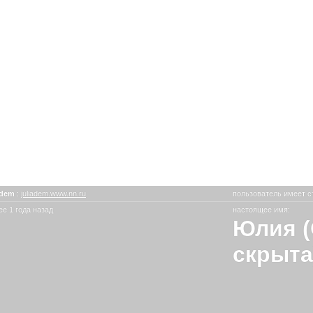
a-dem
:
juliadem.www.nn.ru
пользователь имеет с
е 1 года назад
настоящее имя:
Юлия (
скрыта