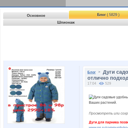
Блог
( 5829 )
Основное
Шпионаж
Дуги садо
>
Блог
отлично подход
17:04
529
Просмотреть или сохр
Дуги для парника поз
www.nn.ru/community/sp/