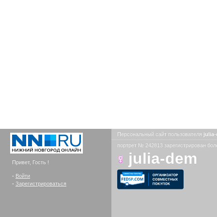
Персональный сайт пользователя
juli
портрет № 242813 зарегистрирован боле
julia-dem
Привет, Гость !
-
Войти
-
Зарегистрироваться