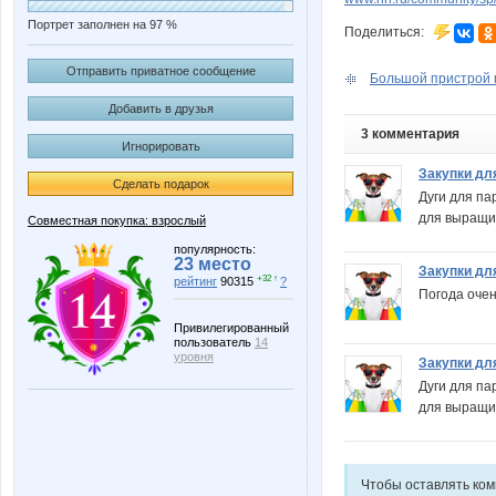
Портрет заполнен на 97 %
Поделиться:
Отправить приватное сообщение
Большой пристрой п
Добавить в друзья
3 комментария
Игнорировать
Закупки дл
Сделать подарок
Дуги для па
для выращи
Совместная покупка: взрослый
популярность:
23 место
Закупки дл
+32 ↑
рейтинг
90315
?
Погода очен
Привилегированный
пользователь
14
уровня
Закупки дл
Дуги для па
для выращи
Чтобы оставлять ко