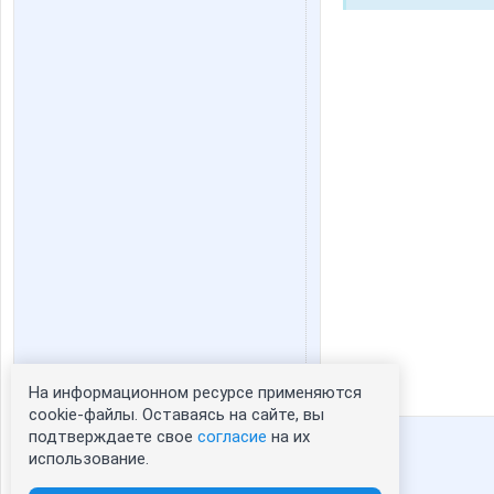
На информационном ресурсе применяются
Статистика портрета:
cookie-файлы. Оставаясь на сайте, вы
подтверждаете свое
согласие
на их
сейчас просматривают портрет - 0
использование.
зарегистрированные пользователи
посетившие портрет за 7 дней - 3