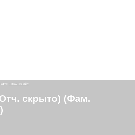
татус
«трастовый»
Отч. скрыто) (Фам.
)