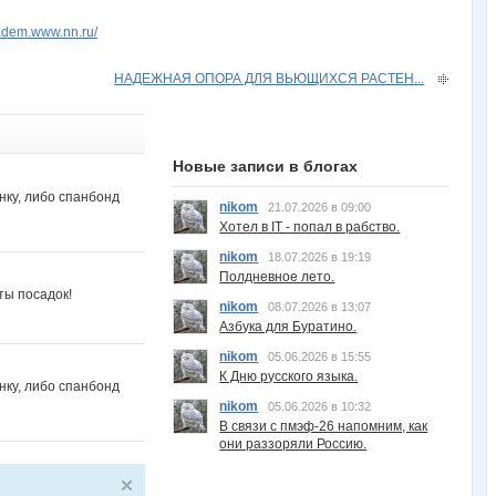
liadem.www.nn.ru/
НАДЕЖНАЯ ОПОРА ДЛЯ ВЬЮЩИХСЯ РАСТЕН...
Новые записи в блогах
нку, либо спанбонд
nikom
21.07.2026 в 09:00
Хотел в IT - попал в рабство.
nikom
18.07.2026 в 19:19
Полдневное лето.
ты посадок!
nikom
08.07.2026 в 13:07
Азбука для Буратино.
nikom
05.06.2026 в 15:55
К Дню русского языка.
нку, либо спанбонд
nikom
05.06.2026 в 10:32
В связи с пмэф-26 напомним, как
они раззоряли Россию.