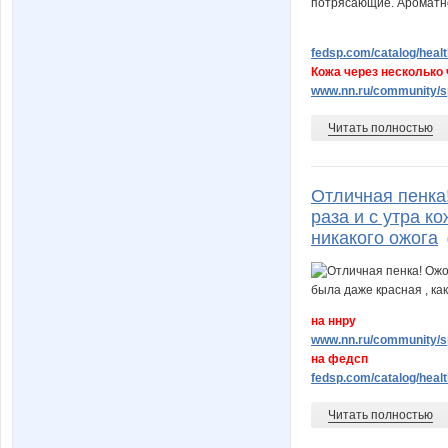
fedsp.com/catalog/healt
Кожа через несколько
www.nn.ru/community/sp
Читать полностью
Отличная пенка
раза и с утра к
никакого ожога
на ннру
www.nn.ru/community/sp
на федсп
fedsp.com/catalog/healt
Читать полностью