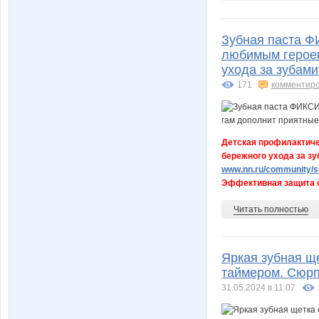
Зубная паста Ф
любимым героем
ухода за зубами
171
комментир
Детская профилактиче
бережного ухода за зу
www.nn.ru/community/sp
Эффективная защита от
Читать полностью
Яркая зубная ще
таймером. Сюрп
31.05.2024 в 11:07