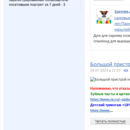
зарегистрированные пользователи
посетившие портрет за 7 дней - 3
Закупки 
садовые
лет.Пар
укрытий
Дуги для парника поз
спанбонд для выращи
Большой пристро
29.07.2024 в 21:07
Напоминаю, что отказы
Зубные пасты и щетки W
https://www.nn.ru/~gal
Детский трикотаж +18%
https://www.
...
Читать полностью