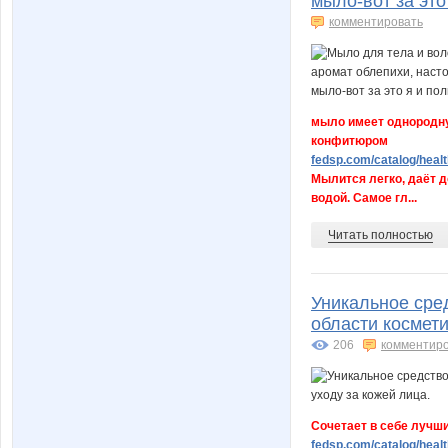
мыло-вот за эт
комментировать
мыло имеет однородну
конфитюром
fedsp.com/catalog/healt
Мылится легко, даёт 
водой. Самое гл...
Читать полностью
Уникальное сре
области космети
206
комментир
Сочетает в себе лучши
fedsp.com/catalog/healt