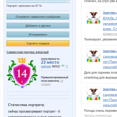
точечно, на утро уже
Портрет заполнен на 97 %
Закупки 
Отправить приватное сообщение
ВУАЛЬ 
увлажня
Добавить в друзья
кожи. С
коммент
Игнорировать
Тонизирует, увлажняе
Сделать подарок
Закупки 
Совместная покупка: взрослый
садовые
популярность:
лет.Пар
23 место
+32 ↑
рейтинг
90315
?
укрытий
Дуги для парника поз
Привилегированный
спанбонд для выращи
пользователь
14
уровня
Закупки 
садовые
лет.Пар
Статистика портрета:
укрытий
Погода очень перемен
сейчас просматривают портрет - 0
Читать полностью