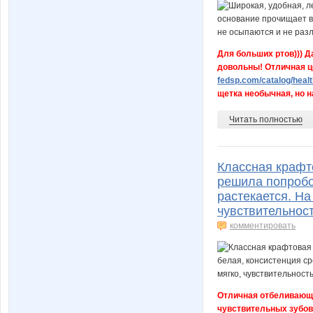
Для больших ртов))) Д
довольны! Отличная це
fedsp.com/catalog/healt
щетка необычная, но на
Читать полностью
Классная крафто
решила попробов
растекается. На
чувствительност
комментировать
Отличная отбеливающа
чувствительных зубов.