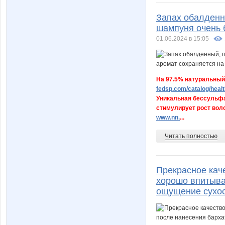
Запах обалденн
шампуня очень 
01.06.2024 в 15:05
На 97.5% натуральный
fedsp.com/catalog/healt
Уникальная бессульфа
стимулирует рост воло
www.nn.
...
Читать полностью
Прекрасное каче
хорошо впитывае
ощущение сухо