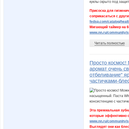
Присоска для гигиенич
соприкасаться с друг
fedsp.com/catalog/health
Мигающий таймер на 60
www.nn.ru/community/sp
Читать полностью
Просто космос!
аромат очень с
отбеливание" яр
частичками-бле
Эта премиальная зубна
которые эффективно с
www.nn.ru/community/sp
Выглядят они как блест