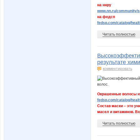
на ннру
www.nn.ru/community/sp
на федсп
fedsp.com/catalog/healt
Читать полностью
Высокоэффекти
результате хими
комментировать
Окрашенные волосы н
fedsp.com/catalog/healt
Состав маски – это у
масел и витаминов. Вх
Читать полностью