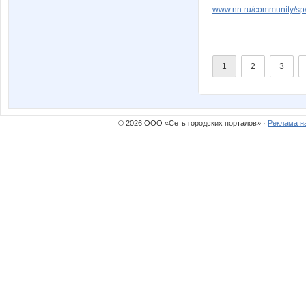
www.nn.ru/community/sp/
1
2
3
© 2026 ООО «Сеть городских порталов» ·
Реклама н