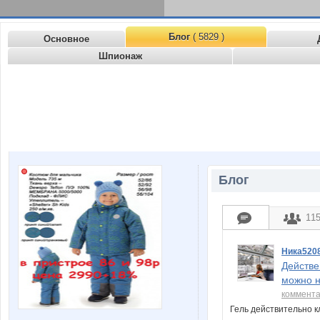
Блог
( 5829 )
Основное
Шпионаж
Блог
11
Ника520
Действе
можно н
коммент
Гель действительно к