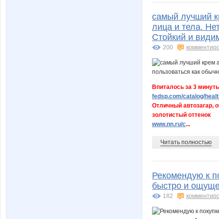
самый лучший кр
лица и тела. Не
Стойкий и види
200
комментир
Впиталось за 3 минуты
fedsp.com/catalog/healt
Отличный автозагар, о
золотистый оттенок
www.nn.ru/c
...
Читать полностью
Рекомендую к п
быстро и ощуще
182
комментир