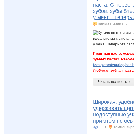
паста. С перво
зубов, зубы бле
у меня ! Теперь
комментировать
Приятная паста, освеж
зубных пастах. Реком
fedsp.com/catalog/health
Любимая зубная паста 
Читать полностью
Широкая, удобна
удерживать щет
недоступные уча
при этом не осы
199
комментир