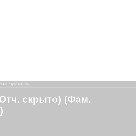
татус
«трастовый»
Отч. скрыто) (Фам.
)