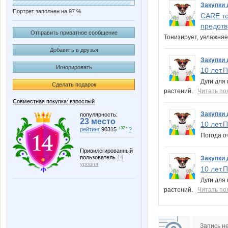
Закупки 
Портрет заполнен на 97 %
CARE то
предотв
Отправить приватное сообщение
Тонизирует, увлажняе
Добавить в друзья
Закупки 
Игнорировать
10 лет.
Дуги для
Сделать подарок
растений.
Читать по
Совместная покупка: взрослый
Закупки 
популярность:
23 место
10 лет.
+32 ↑
рейтинг
90315
?
Погода о
Привилегированный
пользователь
14
Закупки 
уровня
10 лет.
Дуги для
растений.
Читать по
Запись н