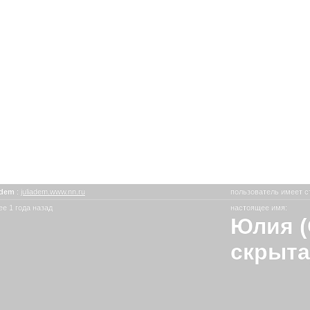
a-dem
:
juliadem.www.nn.ru
пользователь имеет с
е 1 года назад
настоящее имя:
Юлия (
скрыта