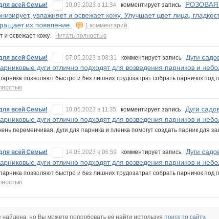
РОЗОВАЯ 
для всей Семьи!
10.05.2023 в 11:34
комментирует запись
низирует, увлажняет и освежает кожу. Улучшает цвет лица, гладко
ращает их появление.
1 комментарий
т и освежает кожу.
Читать полностью
Дуги садо
для всей Семьи!
07.05.2023 в 08:31
комментирует запись
Парниковые дуги отлично подходят для возведения парников и неб
 парника позволяют быстро и без лишних трудозатрат собрать парничок под
лностью
Дуги садо
для всей Семьи!
10.05.2023 в 11:35
комментирует запись
Парниковые дуги отлично подходят для возведения парников и неб
чень переменчивая, дуги для парника и пленка помогут создать парник для 
Дуги садо
для всей Семьи!
14.05.2023 в 06:59
комментирует запись
Парниковые дуги отлично подходят для возведения парников и неб
 парника позволяют быстро и без лишних трудозатрат собрать парничок под
лностью
е найдена, но Вы можете попробовать её найти используя
поиск по сайту
.