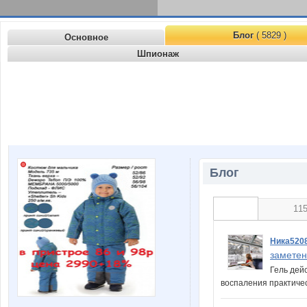
Блог
( 5829 )
Основное
Шпионаж
Блог
11
Ника520
заметен
Гель дей
воспаления практиче