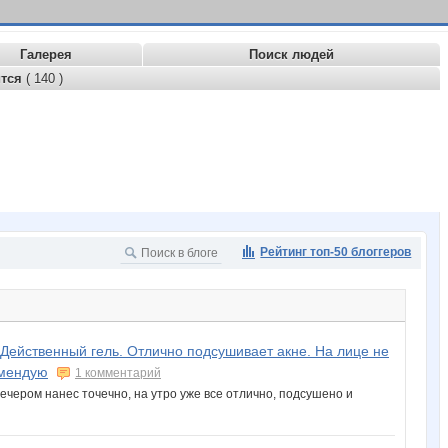
Галерея
Поиск людей
ится
( 140 )
Рейтинг топ-50 блоггеров
 Действенный гель. Отлично подсушивает акне. На лице не
омендую
1 комментарий
Вечером нанес точечно, на утро уже все отлично, подсушено и