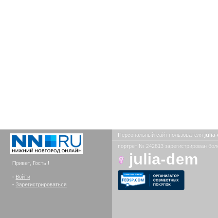
Персональный сайт пользователя
juli
портрет № 242813 зарегистрирован боле
julia-dem
Привет, Гость !
-
Войти
-
Зарегистрироваться