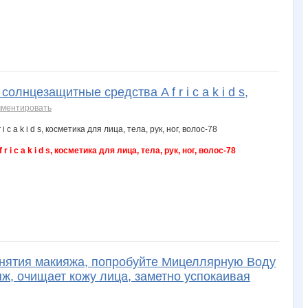
, солнцезащитные средства A f r i c a k i d s,
мментировать
r i c a k i d s, косметика для лица, тела, рук, ног, волос-78
снятия макияжа, попробуйте Мицеллярную Воду
яж, очищает кожу лица, заметно успокаивая