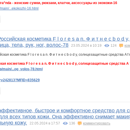
Mira*nda - женские сумки, рюкзаки, клатчи, аксессуары из экокожи-16
main/...ekokozhi-16.html
ссийская косметика F l o r e s a n. Ф и т н е с b o d y
ца, тела, рук, ног, волос-78
23.05.2024 в 10:19
124
ко
я косметика F l o r e s a n. Ф и т н е с b o d y, солнцезащитные средства A f 
/main/...og_volos-78.html
lery242813?MFID=835629
эффективное, быстрое и комфортное средство для 
1 для всех типов кожи. Она эффективно снимает маки
льную кожу.
22.05.2024 в 17:57
136
комментировать