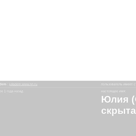
a-dem
:
juliadem.www.nn.ru
пользователь имеет с
е 1 года назад
настоящее имя:
Юлия (
скрыта