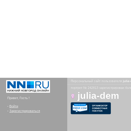
Персональный сайт пользователя
juli
портрет № 242813 зарегистрирован боле
julia-dem
Привет, Гость !
-
Войти
-
Зарегистрироваться