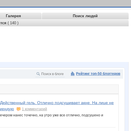
Галерея
Поиск людей
ится
( 140 )
Рейтинг топ-50 блоггеров
 Действенный гель. Отлично подсушивает акне. На лице не
омендую
1 комментарий
Вечером нанес точечно, на утро уже все отлично, подсушено и