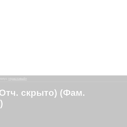
татус
«трастовый»
Отч. скрыто) (Фам.
)