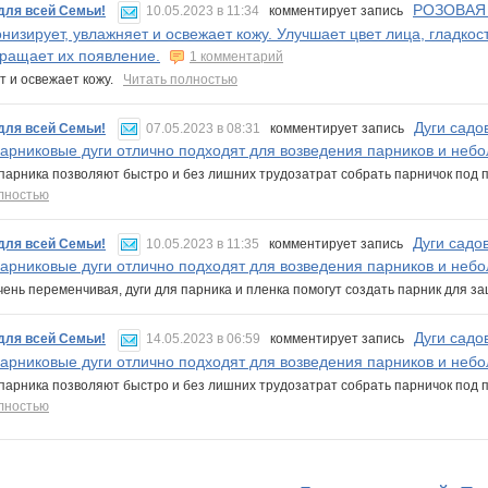
РОЗОВАЯ 
для всей Семьи!
10.05.2023 в 11:34
комментирует запись
низирует, увлажняет и освежает кожу. Улучшает цвет лица, гладко
ращает их появление.
1 комментарий
т и освежает кожу.
Читать полностью
Дуги садо
для всей Семьи!
07.05.2023 в 08:31
комментирует запись
Парниковые дуги отлично подходят для возведения парников и неб
 парника позволяют быстро и без лишних трудозатрат собрать парничок под
лностью
Дуги садо
для всей Семьи!
10.05.2023 в 11:35
комментирует запись
Парниковые дуги отлично подходят для возведения парников и неб
чень переменчивая, дуги для парника и пленка помогут создать парник для 
Дуги садо
для всей Семьи!
14.05.2023 в 06:59
комментирует запись
Парниковые дуги отлично подходят для возведения парников и неб
 парника позволяют быстро и без лишних трудозатрат собрать парничок под
лностью