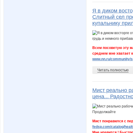
Я в диком восто
Слитный сел про
купальнику при
Всем посоветую эту ма
среднем мне хватает к
www.nn.ru/community/sp
Читать полностью
Мист реально р
цена... Радостн
Мист понравился с пер
fedsp.com/catalog/healt
Мне нравится ! Быстро 