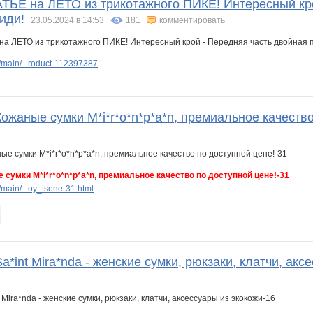
Е на ЛЕТО из трикотажного ПИКЕ! Интересный кро
иди!
23.05.2024 в 14:53
181
комментировать
main/...roduct-112397387
Кожаные сумки M*i*r*o*n*p*a*n, премиальное качество
е сумки M*i*r*o*n*p*a*n, премиальное качество по доступной цене!-31
main/...oy_tsene-31.html
Sa*int Mira*nda - женские сумки, рюкзаки, клатчи, акс