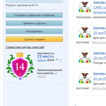
Закупки 
Портрет заполнен на 97 %
CARE то
предотв
Отправить приватное сообщение
Тонизирует, увлажняе
Добавить в друзья
Закупки 
Игнорировать
10 лет.
Дуги для
Сделать подарок
растений.
Читать по
Совместная покупка: взрослый
Закупки 
популярность:
23 место
10 лет.
+32 ↑
рейтинг
90315
?
Погода о
Привилегированный
пользователь
14
Закупки 
уровня
10 лет.
Дуги для
растений.
Читать по