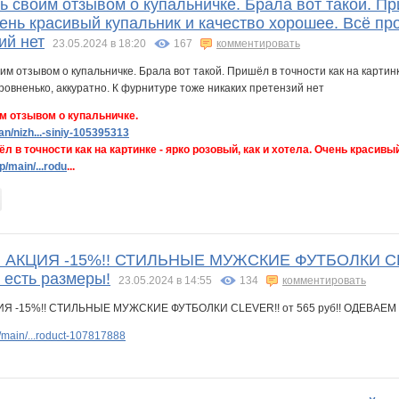
 своим отзывом о купальничке. Брала вот такой. При
чень красивый купальник и качество хорошее. Всё пр
ий нет
23.05.2024 в 18:20
167
комментировать
м отзывом о купальничке.
n/nizh...-siniy-105395313
л в точности как на картинке - ярко розовый, как и хотела. Очень красив
/main/...rodu
...
!! АКЦИЯ -15%!! СТИЛЬНЫЕ МУЖСКИЕ ФУТБОЛКИ CL
есть размеры!
23.05.2024 в 14:55
134
комментировать
main/...roduct-107817888