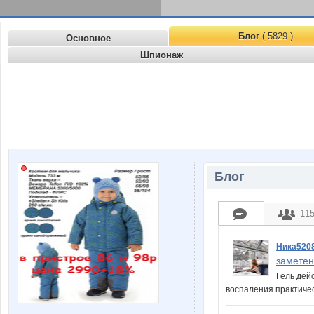
Блог
( 5829 )
Основное
Шпионаж
Блог
11
Ника520
заметен
Гель дей
воспаления практиче