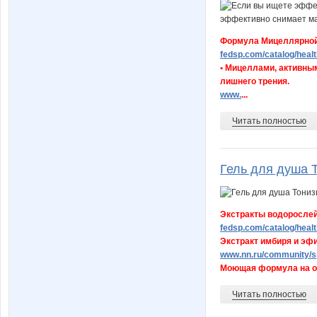
Формула Мицеллярной
fedsp.com/catalog/healt
• Мицеллами, активным
лишнего трения.
www.
...
Читать полностью
Гель для душа 
Экстракты водорослей
fedsp.com/catalog/heal
Экстракт имбиря и эф
www.nn.ru/community/sp
Моющая формула на ос
Читать полностью