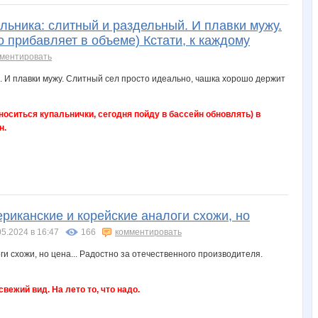
альника: слитный и раздельный. И плавки мужу.
 прибавляет в объеме) Кстати, к каждому
ментировать
 носиться купальнички, сегодня пойду в бассейн обновлять) в
н.
риканские и корейские аналоги схожи, но
05.2024 в 16:47
166
комментировать
ежий вид. На лето то, что надо.