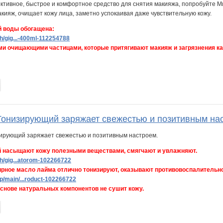
 воды обогащена:
h/gig...-400ml-112254788
и очищающими частицами, которые притягивают макияж и загрязнения как 
Тонизирующий заряжает свежестью и позитивным на
 насыщают кожу полезными веществами, смягчают и увлажняют.
th/gig...atorom-102266722
ирное масло лайма отлично тонизируют, оказывают противовоспалительно
/main/...roduct-102266722
нове натуральных компонентов не сушит кожу.