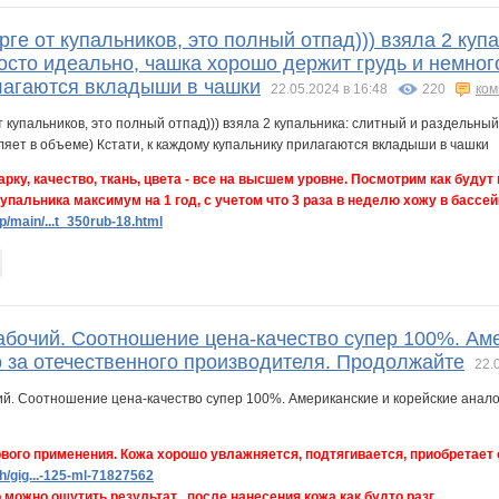
рге от купальников, это полный отпад))) взяла 2 куп
сто идеально, чашка хорошо держит грудь и немного
лагаются вкладыши в чашки
22.05.2024 в 16:48
220
ком
рку, качество, ткань, цвета - все на высшем уровне. Посмотрим как будут
упальника максимум на 1 год, с учетом что 3 раза в неделю хожу в бассей
/main/...t_350rub-18.html
абочий. Соотношение цена-качество супер 100%. Аме
о за отечественного производителя. Продолжайте
22.
вого применения. Кожа хорошо увлажняется, подтягивается, приобретает св
h/gig...-125-ml-71827562
можно ощутить результат , после нанесения кожа как будто разг...