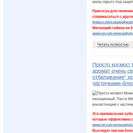
Присоска для гигиенич
соприкасаться с друг
fedsp.com/catalog/health
Мигающий таймер на 60
www.nn.ru/community/sp
Читать полностью
Просто космос!
аромат очень с
отбеливание" яр
частичками-бле
Эта премиальная зубна
которые эффективно с
www.nn.ru/community/sp
Выглядят они как блест