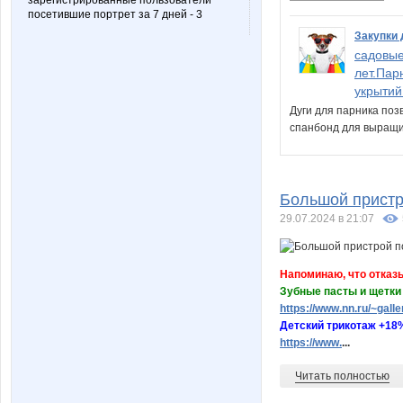
зарегистрированные пользователи
посетившие портрет за 7 дней - 3
Закупки 
садовые
лет.Пар
укрытий
Дуги для парника поз
спанбонд для выращи
Большой пристро
29.07.2024 в 21:07
Напоминаю, что отказы
Зубные пасты и щетки W
https://www.nn.ru/~gal
Детский трикотаж +18%
https://www.
...
Читать полностью