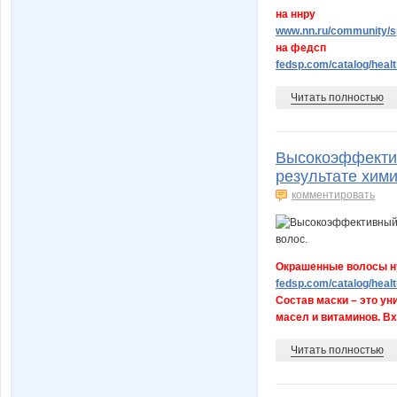
на ннру
www.nn.ru/community/sp
на федсп
fedsp.com/catalog/healt
Читать полностью
Высокоэффекти
результате хими
комментировать
Окрашенные волосы н
fedsp.com/catalog/healt
Состав маски – это у
масел и витаминов. Вх
Читать полностью