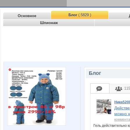
Блог
( 5829 )
Основное
Шпионаж
Блог
11
Ника520
Действе
можно н
коммент
Гель действительно к