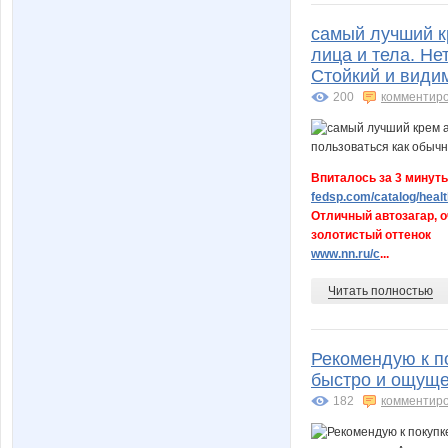
самый лучший кр
лица и тела. Не
Стойкий и види
200
комментир
Впиталось за 3 минуты
fedsp.com/catalog/healt
Отличный автозагар, о
золотистый оттенок
www.nn.ru/c
...
Читать полностью
Рекомендую к п
быстро и ощуще
182
комментир