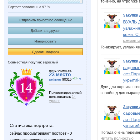
точечно, на утро уже
Портрет заполнен на 97 %
Закупки 
Отправить приватное сообщение
ВУАЛЬ 
увлажня
Добавить в друзья
кожи. С
коммент
Игнорировать
Тонизирует, увлажняе
Сделать подарок
Закупки 
Совместная покупка: взрослый
садовые
популярность:
лет.Пар
23 место
+32 ↑
рейтинг
90315
?
укрытий
Дуги для парника поз
Привилегированный
спанбонд для выращи
пользователь
14
уровня
Закупки 
садовые
лет.Пар
Статистика портрета:
укрытий
Погода очень перемен
сейчас просматривают портрет - 0
Читать полностью