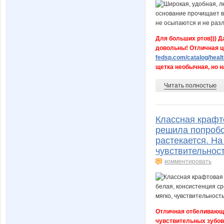
Для больших ртов))) Д
довольны! Отличная це
fedsp.com/catalog/healt
щетка необычная, но на
Читать полностью
Классная крафто
решила попробов
растекается. На
чувствительност
комментировать
Отличная отбеливающа
чувствительных зубов.