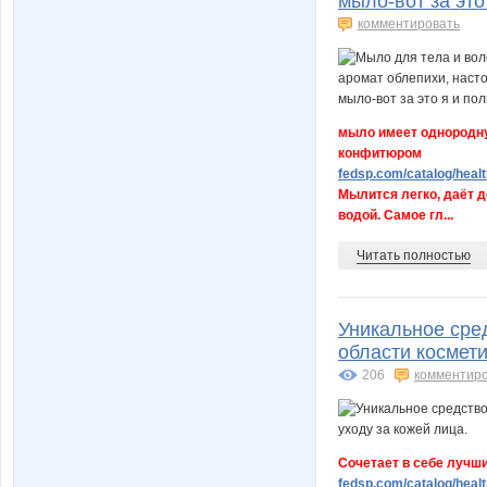
мыло-вот за эт
комментировать
мыло имеет однородну
конфитюром
fedsp.com/catalog/healt
Мылится легко, даёт 
водой. Самое гл...
Читать полностью
Уникальное сре
области космети
206
комментир
Сочетает в себе лучши
fedsp.com/catalog/healt