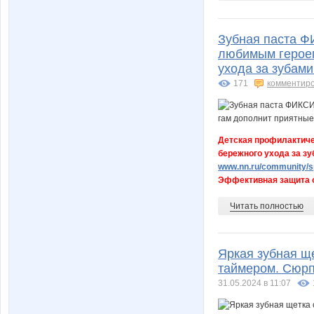
Зубная паста Ф
любимым героем
ухода за зубами
171
комментир
Детская профилактиче
бережного ухода за зу
www.nn.ru/community/sp
Эффективная защита от
Читать полностью
Яркая зубная ще
таймером. Сюрп
31.05.2024 в 11:07