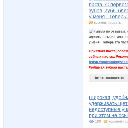
паста. С перво
зубов, зубы бле
у меня ! Теперь
комментировать
Приятная паста, освеж
зубных пастах. Реком
fedsp.com/catalog/health
Любимая зубная паста 
Читать полностью
Широкая, удобна
удерживать щет
недоступные уча
при этом не осы
199
комментир