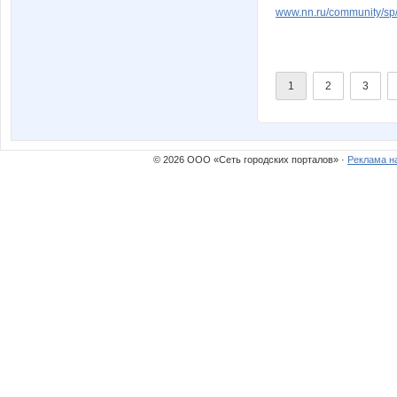
www.nn.ru/community/sp/
1
2
3
© 2026 ООО «Сеть городских порталов» ·
Реклама н