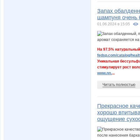
Запах обалденн
шампуня очень 
01.06.2024 в 15:05
На 97.5% натуральный
fedsp.com/catalog/healt
Уникальная бессульфа
стимулирует рост воло
www.nn.
...
Читать полностью
Прекрасное каче
хорошо впитывае
ощущение сухо