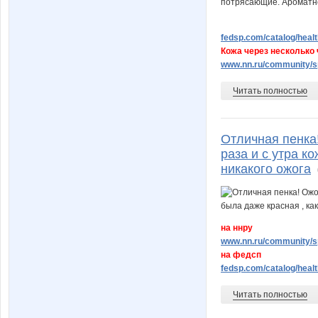
fedsp.com/catalog/healt
Кожа через несколько
www.nn.ru/community/sp
Читать полностью
Отличная пенка
раза и с утра к
никакого ожога
на ннру
www.nn.ru/community/sp
на федсп
fedsp.com/catalog/healt
Читать полностью